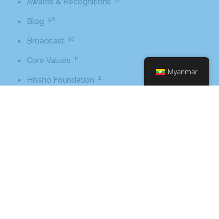
Awards & Recognitions
56
Blog
10
Broadcast
11
Core Values
Myanmar
2
Hissho Foundation
89
News
1
Tips And Advice
စကားစုတွဲများ
2016
awards
beer
business
cbb
ceo
charlotte
charlotte nc
charlotte rescue mission
cheetos