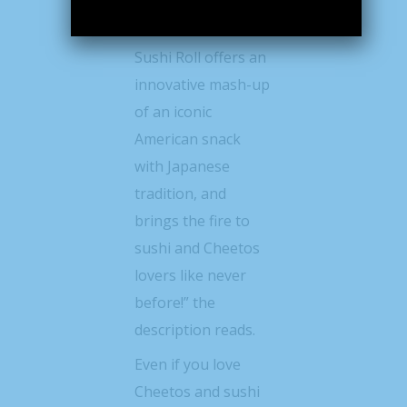
“Our flavor-packed
Cheetos Flamin’ Hot
Sushi Roll offers an
innovative mash-up
of an iconic
American snack
with Japanese
tradition, and
brings the fire to
sushi and Cheetos
lovers like never
before!” the
description reads.
Even if you love
Cheetos and sushi