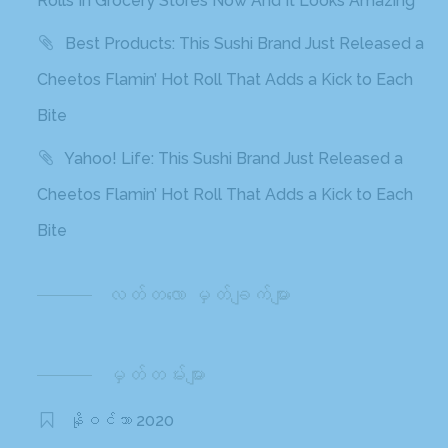
Rolls In Grocery Stores Now And It Looks Amazing
Best Products: This Sushi Brand Just Released a
Cheetos Flamin’ Hot Roll That Adds a Kick to Each
Bite
Yahoo! Life: This Sushi Brand Just Released a
Cheetos Flamin’ Hot Roll That Adds a Kick to Each
Bite
လတ်တ‌လော မှတ်ချက်များ
မှတ်တမ်းများ
နိုဝင်ဘာ 2020