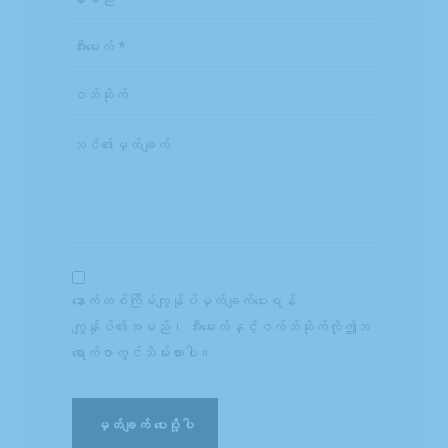
နောက်တစ်ကြိမ်ကျွန်ုပ်မှတ်ချက်ပေးရန်
ကျွန်ုပ်၏အမည်၊ အီးမေးလ်နှင့်ဝက်ဘ်ဆိုက်ကိုဤဘ
ရောက်ဇာတွင်သိမ်းထားပါ။