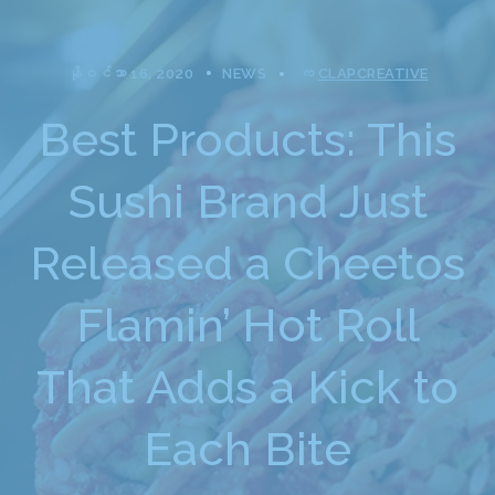
နိုဝင်ဘာ 16, 2020
NEWS
က
CLAPCREATIVE
Best Products: This
Sushi Brand Just
Released a Cheetos
Flamin’ Hot Roll
That Adds a Kick to
Each Bite