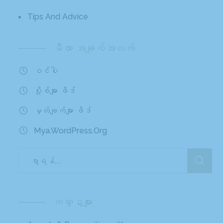
Tips And Advice
မီတာ အချက်အလက်
ဝင်ပါ
ပို့စ်များ ဖိဒ်
မှတ်ချက်များ ဖိဒ်
Mya.WordPress.org
ကဏ္ဍများ
34