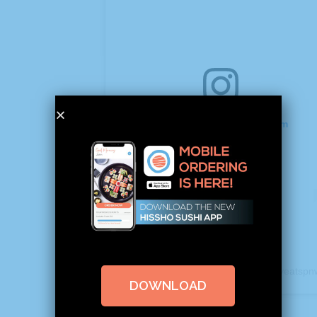
View this post on Instagram
A post shared by LINDSEY (@lindseyeatspn
DOWNLOAD